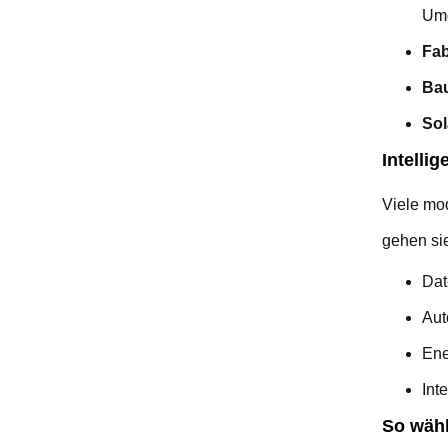
Um
Fab
Bau
Sol
Intelli
Viele mo
gehen sie
Dat
Aut
Ene
Int
So wähl