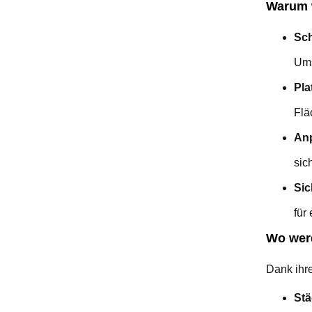
Warum w
Sch
Ums
Pla
Flä
An
sic
Sic
für
Wo wer
Dank ihre
Stä