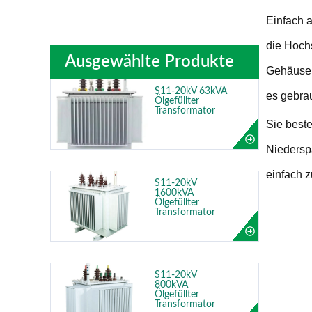
Einfach 
die Hoch
Ausgewählte Produkte
Gehäuse v
S11-20kV 63kVA
es gebrau
Ölgefüllter
Transformator
Sie best
Niedersp
einfach 
S11-20kV
1600kVA
Ölgefüllter
Transformator
S11-20kV
800kVA
Ölgefüllter
Transformator