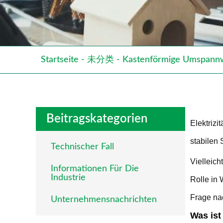
Startseite
-
未分类
-
Kastenförmige Umspannwer
Beitragskategorien
Elektrizi
stabilen 
Technischer Fall
Vielleich
Informationen Für Die
Industrie
Rolle in 
Frage na
Unternehmensnachrichten
Was ist