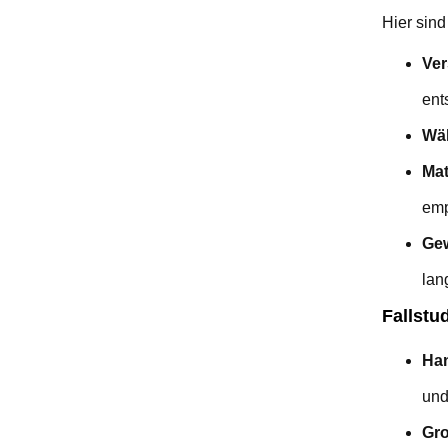
Hier sind
Ver
ent
Wäh
Mat
emp
Gew
lan
Fallstu
Han
und
Gro