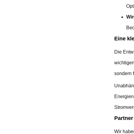
Opt
Wi
Bed
Eine kl
Die Entw
wichtigen
sondern f
Unabhängi
Energien 
Stromver
Partner
Wir haben