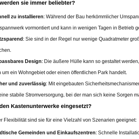
erden sie immer beliebter?
nell zu installieren
: Während der Bau herkömmlicher Umspann
pannwerk vormontiert und kann in wenigen Tagen in Betrieb
tzsparend
: Sie sind in der Regel nur wenige Quadratmeter groß
chen.
passbares Design
: Die äußere Hülle kann so gestaltet werden
h um ein Wohngebiet oder einen öffentlichen Park handelt.
her und zuverlässig
: Mit eingebauten Sicherheitsmechanismen
 eine stabile Stromversorgung, bei der man sich keine Sorgen 
den Kastenunterwerke eingesetzt?
r Flexibilität sind sie für eine Vielzahl von Szenarien geeignet:
dtische Gemeinden und Einkaufszentren
: Schnelle Installa