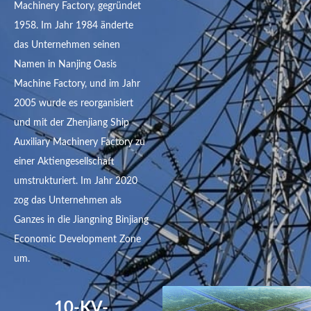
Machinery Factory, gegründet
1958. Im Jahr 1984 änderte
das Unternehmen seinen
Namen in Nanjing Oasis
Machine Factory, und im Jahr
2005 wurde es reorganisiert
und mit der Zhenjiang Ship
Auxiliary Machinery Factory zu
einer Aktiengesellschaft
umstrukturiert. Im Jahr 2020
zog das Unternehmen als
Ganzes in die Jiangning Binjiang
Economic Development Zone
um.
10-KV-