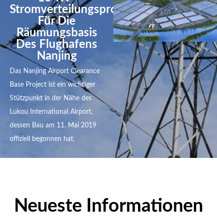
Stromverteilungsprojekt
Für Die
Räumungsbasis
Des Flughafens
Nanjing
Das Nanjing Airport Clearance
Base Project ist ein wichtiger
Stützpunkt in der Nähe des
Lukou International Airport,
dessen Bau am 11. Mai 2019
offiziell begonnen hat.
Neueste Informationen