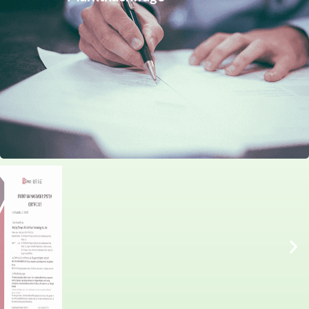
Fokussiert Und Professionell, Immer
Auf Der Höhe Der Kunden- Und
Marktnachfrage