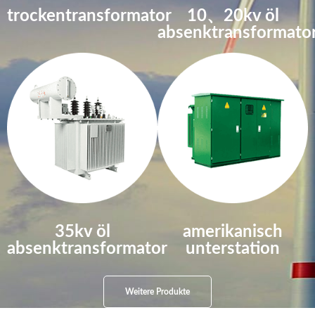
trockentransformator
10、20kv öl
absenktransformato
35kv öl
amerikanisch
absenktransformator
unterstation
Weitere Produkte