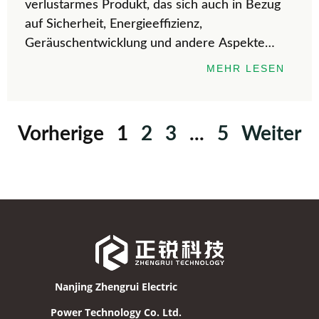
verlustarmes Produkt, das sich auch in Bezug
auf Sicherheit, Energieeffizienz,
Geräuschentwicklung und andere Aspekte
auszeichnet. Aufgrund seiner Vorteile in Bezug
MEHR LESEN
auf Zuverlässigkeit und Stabilität ist er zur
bevorzugten Lösung für alle geworden.
Vorherige
1
2
3
...
5
Weiter
Nanjing Zhengrui Electric
Power Technology Co. Ltd.