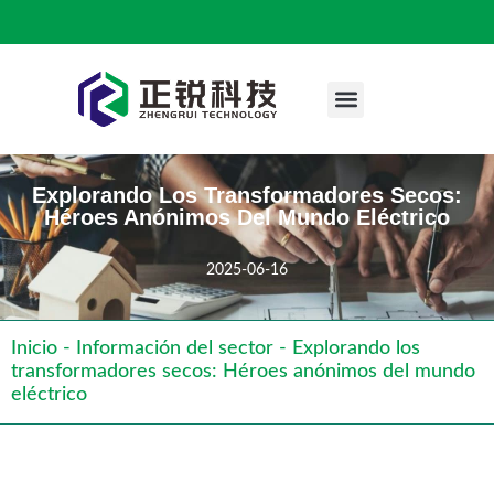
Quiénes Somos
Caso De Ingeniería
Póngase En Contacto Con Nosotros
Explorando Los Transformadores Secos:
Héroes Anónimos Del Mundo Eléctrico
2025-06-16
Inicio
-
Información del sector
-
Explorando los
transformadores secos: Héroes anónimos del mundo
eléctrico