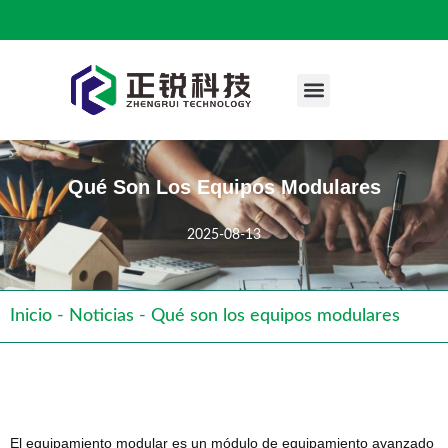
Quiénes Somos
Caso De Ingeniería
Póngase En Contacto Con Nosotros
Qué Son Los Equipos Modulares
2025-08-13
Inicio
-
Noticias
-
Qué son los equipos modulares
El equipamiento modular es un módulo de equipamiento avanzado