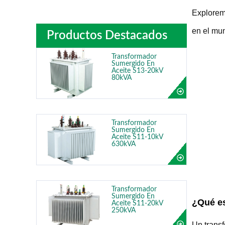
Exploremo
en el mun
Productos Destacados
Transformador
Sumergido En
Aceite S13-20kV
80kVA
Transformador
Sumergido En
Aceite S11-10kV
630kVA
Transformador
Sumergido En
¿Qué es
Aceite S11-20kV
250kVA
Un trans