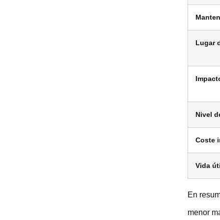
Manten
Lugar d
Impact
Nivel d
Coste i
Vida úti
En resume
menor ma