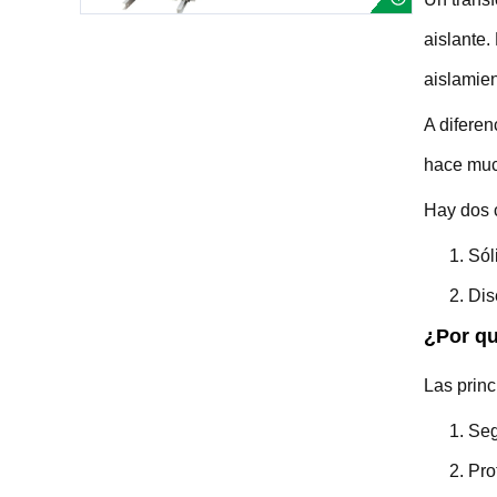
aislante.
aislamien
A diferen
hace much
Hay dos c
Sól
Dis
¿Por qu
Las princ
Seg
Pro