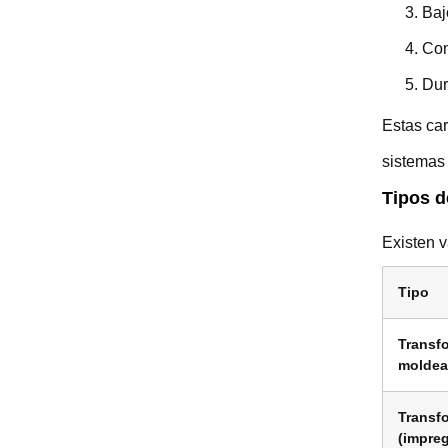
Baj
Com
Dur
Estas car
sistemas 
Tipos d
Existen v
Tipo
Transf
moldea
Transf
(impre