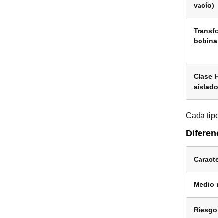
vacío)
Transf
bobina 
Clase H
aislado
Cada tipo
Diferen
Caracte
Medio r
Riesgo