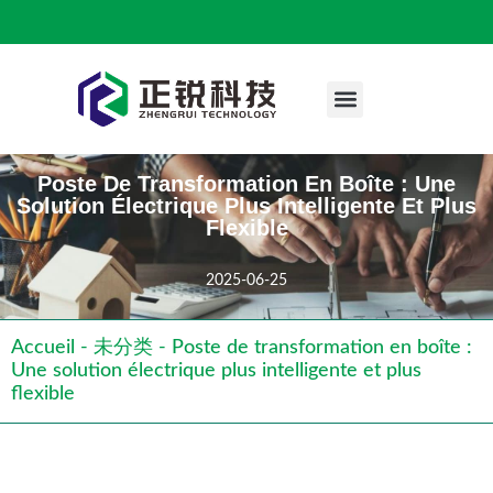
A Propos De Nous
Cas D'ingénierie
Contactez Nous
Poste De Transformation En Boîte : Une
Solution Électrique Plus Intelligente Et Plus
Flexible
2025-06-25
Accueil
-
未分类
-
Poste de transformation en boîte :
Une solution électrique plus intelligente et plus
flexible