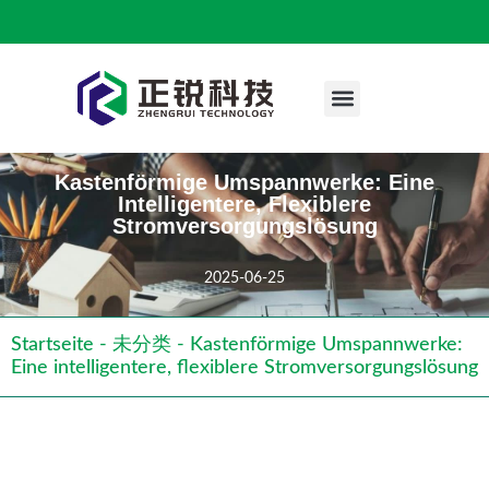
Technischer Fall
Kastenförmige Umspannwerke: Eine
Intelligentere, Flexiblere
Stromversorgungslösung
2025-06-25
Startseite
-
未分类
-
Kastenförmige Umspannwerke:
Eine intelligentere, flexiblere Stromversorgungslösung